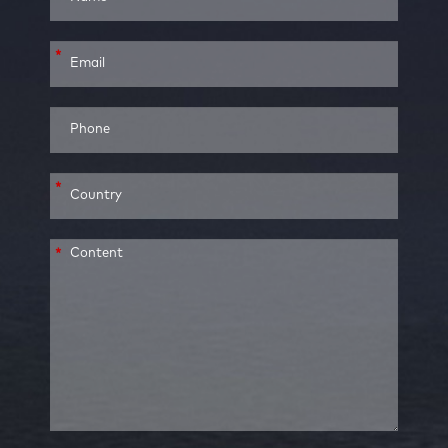
*
*
*