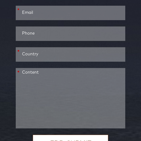
*
*
*